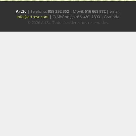
Art3c
| Teléfono:
958 292 352
| Móvil:
616 668 972
| email:
info@artresc.com
| C/Alhóndiga nº6, 4ºC. 18001. Granada
© 2026 Art3c. Todos los derechos reservados.