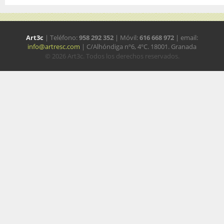
Art3c
| Teléfono:
958 292 352
| Móvil:
616 668 972
| email:
info@artresc.com
| C/Alhóndiga nº6, 4ºC. 18001. Granada
© 2026 Art3c. Todos los derechos reservados.