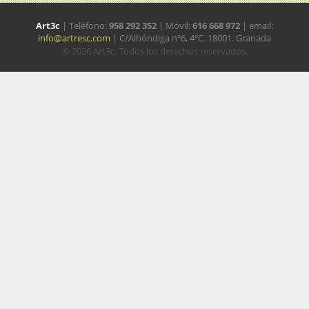
Art3c
| Teléfono:
958 292 352
| Móvil:
616 668 972
| email:
info@artresc.com
| C/Alhóndiga nº6, 4ºC. 18001. Granada
© 2026 Art3c. Todos los derechos reservados.