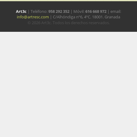
Art3c
| Teléfono:
958 292 352
| Móvil:
616 668 972
| email:
info@artresc.com
| C/Alhóndiga nº6, 4ºC. 18001. Granada
© 2026 Art3c. Todos los derechos reservados.