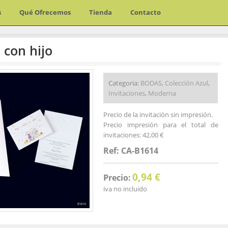
s
Qué Ofrecemos
Tienda
Contacto
 con hijo
Categoria:
BODAS
,
Colección Azul
,
Invitaciones
,
Moderna
Precio de la invitación sin impresión.
Precio impresión para el total de
invitaciones: 42,00 €
Ref: CA-B1614
0,94 €
Precio:
iva no incluido