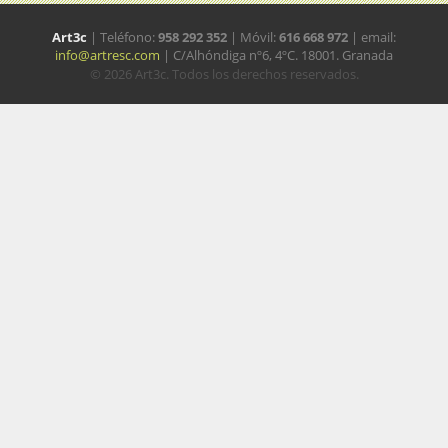
Art3c
| Teléfono:
958 292 352
| Móvil:
616 668 972
| email:
info@artresc.com
| C/Alhóndiga nº6, 4ºC. 18001. Granada
© 2026 Art3c. Todos los derechos reservados.